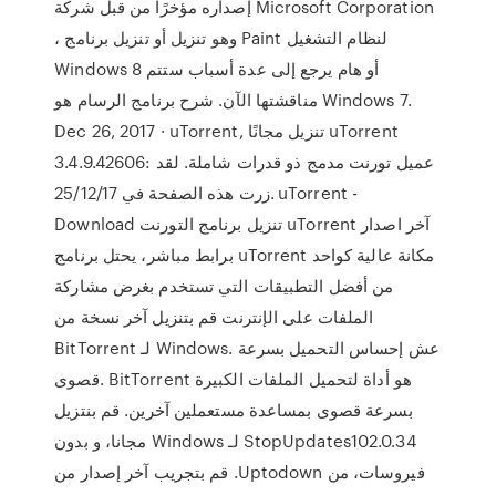
إصداره مؤخرًا من قبل شركة Microsoft Corporation
، وهو تنزيل أو تنزيل برنامج Paint لنظام التشغيل
Windows 8 أو هام يرجع إلى عدة أسباب ستتم
مناقشتها الآن. شرح برنامج الرسام هو Windows 7.
Dec 26, 2017 · uTorrent, تنزيل مجانًا uTorrent
3.4.9.42606: عميل تورنت مدمج ذو قدرات شاملة. لقد
زرت هذه الصفحة في 25/12/17. uTorrent -
Download تنزيل برنامج التورنت uTorrent آخر اصدار
برابط مباشر، يحتل برنامج uTorrent مكانة عالية كواحد
من أفضل التطبيقات التي تستخدم بغرض مشاركة
الملفات على الإنترنت قم بتنزيل آخر نسخة من
BitTorrent لـ Windows. عش إحساس التحميل بسرعة
قصوى. BitTorrent هو أداة لتحميل الملفات الكبيرة
بسرعة قصوى بمساعدة مستعملين آخرين. ‫قم بنتزيل
StopUpdates102.0.34 لـ Windows مجانا، و بدون
فيروسات، من Uptodown. قم بتجريب آخر إصدار من