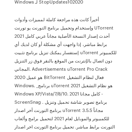
StopUpdates102020 لـ Windows
أخيراً كانت هذه مراجعة كاملة لمميزات وأدوات
وإستخدام وتحميل برنامج التورنت يو تورنت UTorrent
2021 أحدث إصدار النسخة الأصلية مجاناً عربي كامل
برابط مباشر، إذا واجهت أي مشكلة أو كان لديك أي
إستفسار يمكنك تنزيل برنامج تثبيت uTorrent للكمبيوتر
دون اتصال بالإنترنت من الموقع بالنقر فوق زر التنزيل
المجاني. Advertisements uTorrent Pro Crack
2020 هو عميل BitTorrent فعال لنظام التشغيل
Windows. _برنامج uTorrent 2021 هو نظام التشغيل
Windows XP/Vista/7/8/10. 2021 كامل مجانا -
ScreenSnag . برنامج تصوير شاشة تحميل وتنزيل
برنامج التورنت أخر اصدار uTorrent 3.5.5 مجاناً
للكمبيوتر والموبايل لعام 2021 لتحميل برامج وألعاب
التورنت برابط مباشر. تحميل برنامج التورنت اخر اصدار