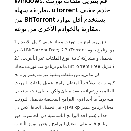
Windows. قم بتنزيل ملفات تورنت
بطريقة سهلة. uTorrent خادم خفيف
من BitTorrent يستخدم أقل موارد
مقارنة بالخوادم الأخرى من نوعه.
1 تنزيل برنامج بت تورنت مجانا عربي كامل الاصدار
الاخير BitTorrent Free; 2 BitTorrent هو برنامج يقوم
بتحميل و مشاركة كافة أنواع الملفات عبر الأنترنت. 2.1
ما هو برنامج بت تورنت مجانا BitTorrent Free ؟ تنزيل
كل ما تريد من ملفات بتقنية تورنت يعتبر برنامج
كيوتورنت بديلاً قوياً لمعظم برامج تحميل ملفات التورنت
العالمية ورغم أنه يصعد ببطئ ولكن بخطى ثابته ستجعل
منه يوماً ما أحد أقوى البرامج المختصة بتحميل التورنت
في تحميل الجافا اكس بي - java xp مجانا برنامج مميز
جداً و يُعتبر احد البرامج الأساسية في الحاسوب فهو
برنامج قائم علي تشغيل البرامج و بعض انواع الألعاب