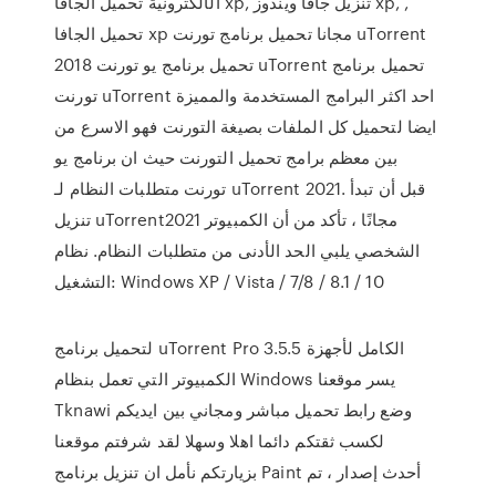
الألكترونية تحميل الجافا xp, تنزيل جافا ويندوز xp, ,
تحميل الجافا xp مجانا تحميل برنامج تورنت uTorrent
2018 تحميل برنامج يو تورنت uTorrent تحميل برنامج
تورنت uTorrent احد اكثر البرامج المستخدمة والمميزة
ايضا لتحميل كل الملفات بصيغة التورنت فهو الاسرع من
بين معظم برامج تحميل التورنت حيث ان برنامج يو
تورنت متطلبات النظام لـ uTorrent 2021. قبل أن تبدأ
تنزيل uTorrent2021 مجانًا ، تأكد من أن الكمبيوتر
الشخصي يلبي الحد الأدنى من متطلبات النظام. نظام
التشغيل: Windows XP / Vista / 7/8 / 8.1 / 10
لتحميل برنامج uTorrent Pro 3.5.5 الكامل لأجهزة
الكمبيوتر التي تعمل بنظام Windows يسر موقعنا
Tknawi وضع رابط تحميل مباشر ومجاني بين ايديكم
لكسب ثقتكم دائما اهلا وسهلا لقد شرفتم موقعنا
بزيارتكم نأمل ان تنزيل برنامج Paint أحدث إصدار ، تم