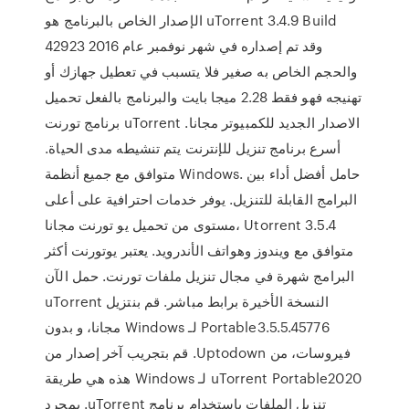
الإصدار الخاص بالبرنامج هو uTorrent 3.4.9 Build
42923 وقد تم إصداره في شهر نوفمبر عام 2016
والحجم الخاص به صغير فلا يتسبب في تعطيل جهازك أو
تهنيجه فهو فقط 2.28 ميجا بايت والبرنامج بالفعل تحميل
برنامج تورنت uTorrent الاصدار الجديد للكمبيوتر مجانا.
أسرع برنامج تنزيل للإنترنت يتم تنشيطه مدى الحياة.
متوافق مع جميع أنظمة Windows. حامل أفضل أداء بين
البرامج القابلة للتنزيل. يوفر خدمات احترافية على أعلى
مستوى من تحميل يو تورنت مجانا، Utorrent 3.5.4
متوافق مع ويندوز وهواتف الأندرويد. يعتبر يوتورنت أكثر
البرامج شهرة في مجال تنزيل ملفات تورنت. حمل الآن
النسخة الأخيرة برابط مباشر. ‫قم بنتزيل uTorrent
Portable3.5.5.45776 لـ Windows مجانا، و بدون
فيروسات، من Uptodown. قم بتجريب آخر إصدار من
uTorrent Portable2020 لـ Windows هذه هي طريقة
تنزيل الملفات باستخدام برنامج uTorrent. بمجرد