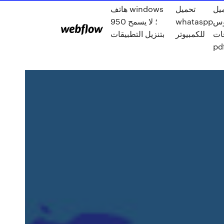
يل
تحميل
هاتف windows
950 ؛ لا يسمح
whataspp
وس
فات
للكمبيوتر
بتنزيل التطبيقات
pd