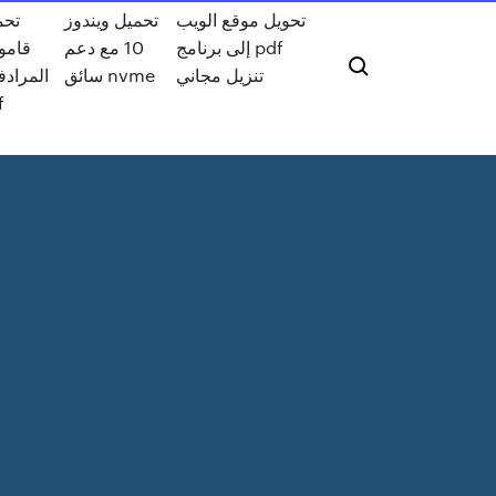
تحويل موقع الويب
تحميل ويندوز
تحم
إلى برنامج pdf
10 مع دعم
قام
تنزيل مجاني
سائق nvme
المراد
f