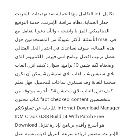
الحماية ضد تهديدات الإنترنت (التكامل مع ie). تكامل
جدار الحماية. نظام مراقبة الإنترنت. خدمة التوقيع
الديناميكي. المزايا واضحة ، والآن دعونا نتعامل مع
الأسئلة الأكثر شيوعًا من المستخدمين حول mse. في
هذه المقالة، سوف نساعدك في اختيار الحل المثالي
بفضل ترتيب افضل برنامج انتي فيرس للكمبيوتر الذي
وضعناه لكم ضمن 10 برامج. سؤال: كيف انزل العاب
بلاي ستيشن 4 ، العاب بلاي ستيشن 4 يمكن أن تكون
ضخمة للغاية وقد تستغرق ساعات للتحميل، فهل تعلم
كيف تنزل العاب بلاي ستيشن 4؟ . أجوبة موثوقة من
كتاب محتوى fact checked content متخصصين
للإجابة عن تساؤلاتكم. Internet Download Manager
IDM Crack 6.38 Build 14 With Patch Free
Download هو أسرع وأقدم برنامج لإدارة تنزيل
الإنترنت، مصمم لزيادة سرعة التنزيل لديك بنسبة تصل