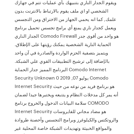
ويقوم الجدار الناري بتنبيهك بأي عمليات تتم في جهازك
الشخصي او اي ملف يقوم بالارتباط بالانترنت بدون
علمك, كما انه يحمي الجهاز من الاختراق ومن التجسس
ويعمل كجدار ناري يمنع أي برامج تجسس تحميل برنامج
الجدار الناري Comodo Firewall هو واحد من أقوى جدر
الحماية النارية الشخصية يمكنك رؤيتها على الإطلاق.
ويتميز بتصفية الحزم الواردة والصادرة في آن واحد
بالإضافة إلى ترشيح التطبيقات القوي علي الشبكة.
البرنامج المميز جدار الحماية Comodo Internet
Security Unknown يوليو 07, 2019 0 Comodo
Internet Security هو برنامج فريد من نوعه من حيث
أنه يمر كل مدخلات النظام و يتتبعه ويختبرها جيدا لضمان
سلامة البيانات الدخول والخروج برنامج COMODO
Internet Security هو مضاد مجاني للفايروسات
والروتكتس والكيلوغرز وبرامج التجسس وأحصنة طروادة
والمواقع الخبيثة وتهديدات الشبكة خاصة المحلية غير