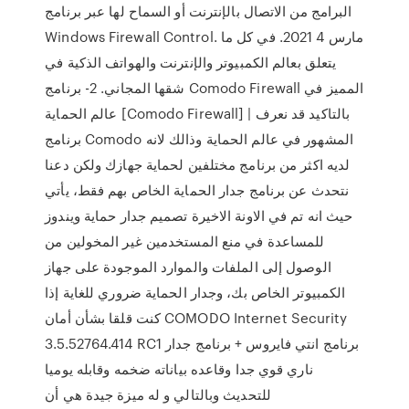
البرامج من الاتصال بالإنترنت أو السماح لها عبر برنامج
Windows Firewall Control. مارس 4 2021. في كل ما
يتعلق بعالم الكمبيوتر والإنترنت والهواتف الذكية في
شقها المجاني. 2- برنامج Comodo Firewall المميز في
عالم الحماية [Comodo Firewall] | بالتاكيد قد نعرف
برنامج Comodo المشهور في عالم الحماية وذالك لانه
لديه اكثر من برنامج مختلفين لحماية جهازك ولكن دعنا
نتحدث عن برنامج جدار الحماية الخاص بهم فقط، يأتي
حيث انه تم في الاونة الاخيرة تصميم جدار حماية ويندوز
للمساعدة في منع المستخدمين غير المخولين من
الوصول إلى الملفات والموارد الموجودة على جهاز
الكمبيوتر الخاص بك، وجدار الحماية ضروري للغاية إذا
كنت قلقا بشأن أمان COMODO Internet Security
3.5.52764.414 RC1 برنامج انتي فايروس + برنامج جدار
ناري قوي جدا وقاعده بياناته ضخمه وقابله يوميا
للتحديث وبالتالي و له ميزة جيدة هي أن