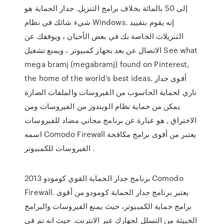
إلى 50 بالمائة بخلاف برامج التنزيل. جدار الحماية هو
شيء شائك في نظام Windows. إنه يقوم بتقييد
التنزيلات الخاصة بك في بعض الأحيان ، ويوقفك عن
الاتصال عن بعد بجهاز كمبيوتر ، ويمنع تشغيل See what
mega bramj (megabramj) found on Pinterest,
the home of the world's best ideas. أقوى جدار
ناري لحماية الحاسوب من الفيروسات والملفات الضارة
يمكن من حماية نظام الويندوز من الفيروسات ومن
الاختراق , هو عبارة عن برنامج مجاني مضاد للفيروسات
اسمه Comodo Firewall يعتبر من أقوى برامج مكافحة
الفيروسات للكمبيوتر .
برنامج جدار الحماية القوي كومودو 2013 Comodo
Firewall. يعتبر برنامج جدار الحماية كومودو من أقوى
برامج حماية الكمبيوتر، حيث يمنع الفيروسات والبرامج
الخبيثة من التسلل لجهازك عبر الانترنت. حيث انه تم في