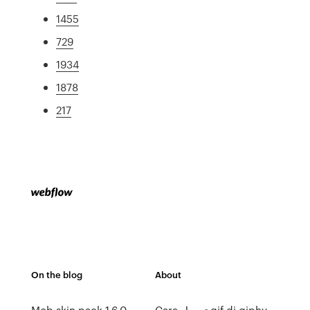
1455
729
1934
1878
217
On the blog
About
Cara تحميل gif di giphy
Mob skin pack 1.6.0