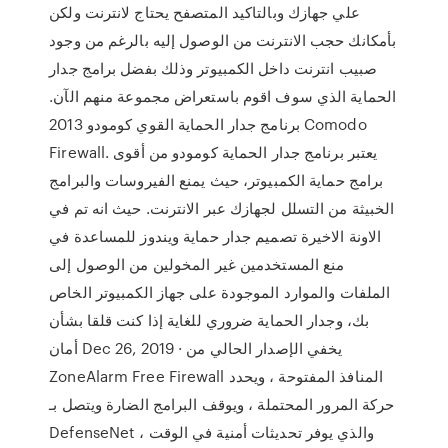
علي جهازك وبالتاكيد المتصفح يحتاج لانترنت ولكن
بأمكانك حجب الانترنت من الوصول إليه بالرغم من وجود
صبيب انترنت داخل الكمبيوتر وذلك بفضل برامج جدار
الحماية الذي سوف اقوم باستعراض مجموعة منهم الآن.
برنامج جدار الحماية القوي كومودو 2013 Comodo
Firewall. يعتبر برنامج جدار الحماية كومودو من أقوى
برامج حماية الكمبيوتر، حيث يمنع الفيروسات والبرامج
الخبيثة من التسلل لجهازك عبر الانترنت. حيث انه تم في
الاونة الاخيرة تصميم جدار حماية ويندوز للمساعدة في
منع المستخدمين غير المخولين من الوصول إلى
الملفات والموارد الموجودة على جهاز الكمبيوتر الخاص
بك، وجدار الحماية ضروري للغاية إذا كنت قلقا بشأن
أمان Dec 26, 2019 · يخفي الإصدار الحالي من
ZoneAlarm Free Firewall المنافذ المفتوحة ، ويحدد
حركة المرور المحتملة ، ويوقف البرامج الضارة ويتصل بـ
DefenseNet ، والذي يوفر تحديثات أمنية في الوقت